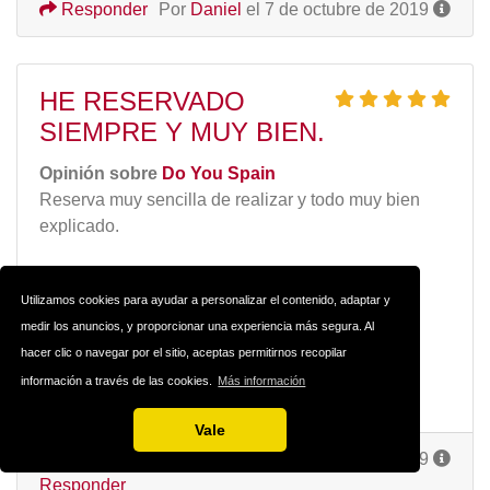
Responder
Por
Daniel
el 7 de octubre de 2019
HE RESERVADO
SIEMPRE Y MUY BIEN.
Opinión sobre
Do You Spain
Reserva muy sencilla de realizar y todo muy bien
explicado.
Pros
La facilidad de alquiler.
Utilizamos cookies para ayudar a personalizar el contenido, adaptar y
medir los anuncios, y proporcionar una experiencia más segura. Al
Contras
hacer clic o navegar por el sitio, aceptas permitirnos recopilar
Ninguno que merezca remarcar.
información a través de las cookies.
Más información
Vale
Por
Lucendo
el 2 de octubre de 2019
Responder