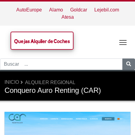
AutoEurope
Alamo
Goldcar
Lejebil.com
Atesa
Quejas Alquiler de Coches
Tog
INICIO
ALQUILER REGIONAL
Conquero Auro Renting (CAR)