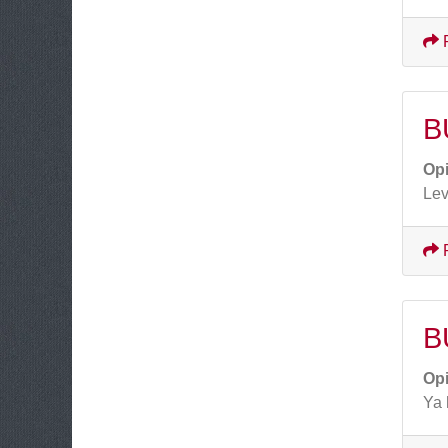
B
Op
Lev
B
Op
Ya 