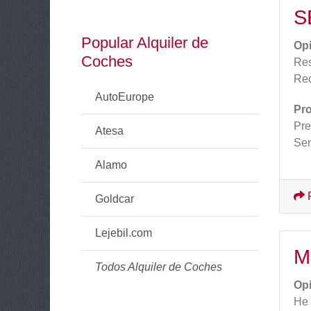
S
Popular Alquiler de
Op
Coches
Res
Re
AutoEurope
Pr
Pre
Atesa
Sen
Alamo
Goldcar
Lejebil.com
M
Todos Alquiler de Coches
Op
He 