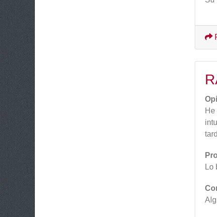
R
Op
He 
int
tar
Pr
Lo 
Co
Alg