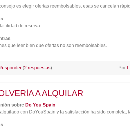
consejo es elegir ofertas reembolsables, esas se cancelan rápi
os
facilidad de reserva
ntras
nes que leer bien que ofertas no son reembolsables.
Responder
(
2 respuestas
)
Por
L
OLVERÍA A ALQUILAR
inión sobre
Do You Spain
alquilado con DoYouSpain y la satisfacción ha sido completa, fác
os