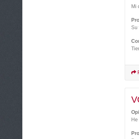
Mi 
Pr
Su 
Co
Tie
V
Op
He 
Pr