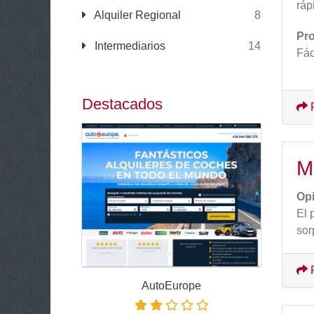
ráp
Alquiler Regional
8
Pr
Intermediarios
14
Fác
Destacados
M
Op
El 
sor
AutoEurope