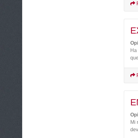
E
Op
Ha 
que
E
Op
Mi 
dev