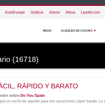
AutoEurope
Goldcar
Alamo
Atesa
Lejebil.com
INICIO
ALQUILER DE COCHES
rio (16718)
ÁCIL, RÁPIDO Y BARATO
inión sobre
Do You Spain
ué un coche de alquiler para mis vacaciones súper barato. Lo q