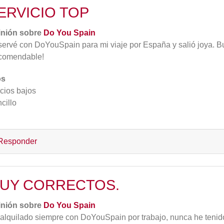
ERVICIO TOP
inión sobre
Do You Spain
ervé con DoYouSpain para mi viaje por España y salió joya. Bue
comendable!
os
cios bajos
cillo
Responder
UY CORRECTOS.
inión sobre
Do You Spain
alquilado siempre con DoYouSpain por trabajo, nunca he tenido