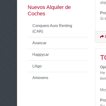
alq
Nuevos Alquiler de
Coches
Pr
Si 
Conquero Auro Renting
(CAR)
Avancar
Happycar
T
Liligo
Op
He 
Amovens
tie
Muy
Pr
Su 