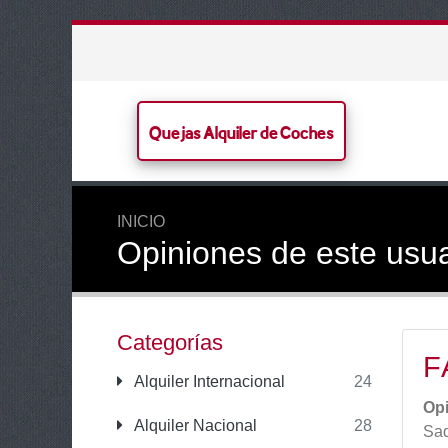
Quejas Alquiler de Coches
INICIO
Opiniones de este usua
Categorías
F
Alquiler Internacional
24
Op
Alquiler Nacional
28
Saq