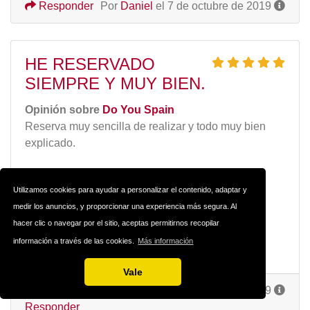
Responder
Por
Daniel
el 7 de octubre de 2019
HE RESERVADO
SIEMPRE Y MUY BIEN.
Opinión sobre
Do You Spain
Reserva muy sencilla de realizar y todo muy bien
explicado.
Pros
La facilidad de alquiler.
Utilizamos cookies para ayudar a personalizar el contenido, adaptar y
medir los anuncios, y proporcionar una experiencia más segura. Al
Contras
hacer clic o navegar por el sitio, aceptas permitirnos recopilar
Ninguno que merezca remarcar.
información a través de las cookies.
Más información
Vale
Por
Lucendo
el 2 de octubre de 2019
Responder