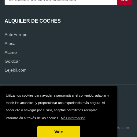
ALQUILER DE COCHES
AutoEurope
Atesa
Alamo
Goldcar
Lejebil.com
Contacto
Privacidad
Utilizamos cookies para ayudar a personalizar el contenido, adaptar y
medir los anuncios, y proporcionar una experiencia más segura. Al
Términos y
hacer clic o navegar por el sitio, aceptas permitirnos recopilar
condiciones
información a través de las cookies.
Más información
Copyright © 2026 Quejas Alquiler de Coches
Build review sites
Vale
with ReviewTycoon