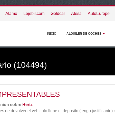
Alamo
Lejebil.com
Goldcar
Atesa
AutoEurope
INICIO
ALQUILER DE COCHES
ario (104494)
MPRESENTABLES
inión sobre
Hertz
es de devolver el vehiculo llené el deposito (tengo justificante)