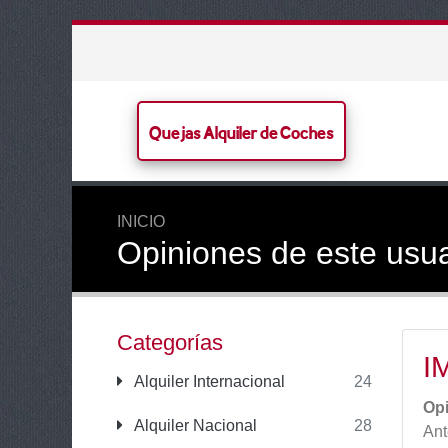
Quejas Alquiler de Coches
INICIO
Opiniones de este usu
Categorías
I
Alquiler Internacional
24
Op
Alquiler Nacional
28
Ant