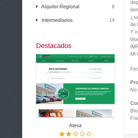
dep
Alquiler Regional
8
lle
¿sa
Intermediarios
14
de 
Y n
blo
Destacados
IMP
MI
Fec
Pr
No 
Co
Blo
Fra
Atesa