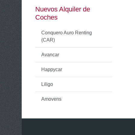
Nuevos Alquiler de
Coches
Conquero Auro Renting
(CAR)
Avancar
Happycar
Liligo
Amovens