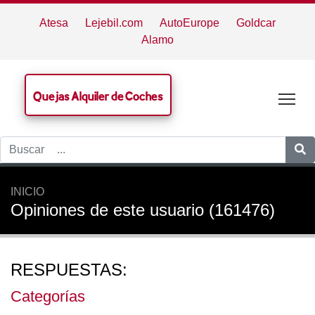
Atesa
Lejebil.com
AutoEurope
Goldcar
Alamo
Quejas Alquiler de Coches
Tog
INICIO
Opiniones de este usuario (161476)
RESPUESTAS:
Categorías