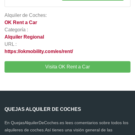
Alquiler de Coches:
OK Rent a Car
Categoría :
Alquiler Regional
URL :
https://okmobility.com/es/rent/
Visita OK Rent a Car
QUEJAS ALQUILER DE COCHES
En QuejasAlquilerDeCoches.es lees comentarios sobre todos los
alquileres de coches.Así tienes una visión general de las