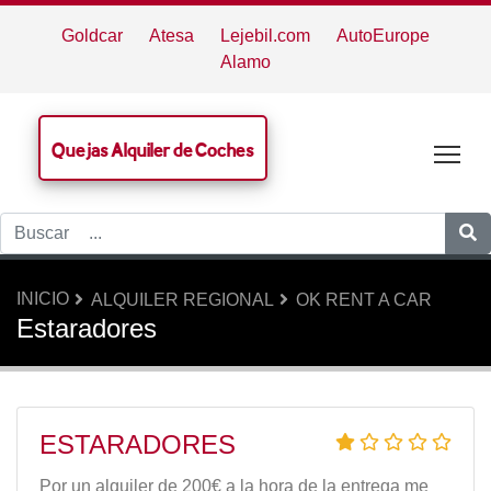
Goldcar
Atesa
Lejebil.com
AutoEurope
Alamo
Quejas Alquiler de Coches
Tog
INICIO
ALQUILER REGIONAL
OK RENT A CAR
Estaradores
ESTARADORES
Por un alquiler de 200€ a la hora de la entrega me