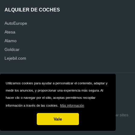
ALQUILER DE COCHES
AutoEurope
Atesa
Alamo
Goldcar
Lejebil.com
Contacto
Privacidad
Utilizamos cookies para ayudar a personalizar el contenido, adaptar y
medir los anuncios, y proporcionar una experiencia más segura. Al
Términos y
hacer clic o navegar por el sitio, aceptas permitirnos recopilar
condiciones
información a través de las cookies.
Más información
Copyright © 2026 Quejas Alquiler de Coches
Build review sites
Vale
with ReviewTycoon