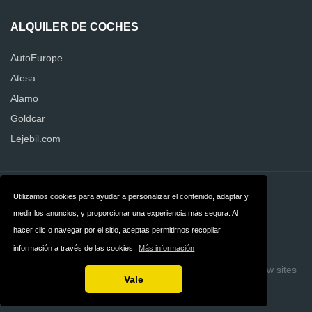
ALQUILER DE COCHES
AutoEurope
Atesa
Alamo
Goldcar
Lejebil.com
Contacto
Privacidad
Utilizamos cookies para ayudar a personalizar el contenido, adaptar y
medir los anuncios, y proporcionar una experiencia más segura. Al
Términos y
hacer clic o navegar por el sitio, aceptas permitirnos recopilar
condiciones
información a través de las cookies.
Más información
Copyright © 2026 Quejas Alquiler de Coches
Build review sites
Vale
with ReviewTycoon