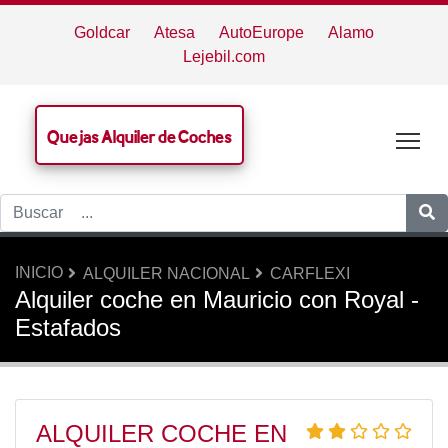
Goldcar
Atesa
AutoEurope
Alamo
Lejebil.com
Quejas Alquiler de Coches
Tog
INICIO
ALQUILER NACIONAL
CARFLEXI
Alquiler coche en Mauricio con Royal -
Estafados
ALQUILER COCHE EN